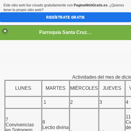
Este sitio web fue creado gratuitamente con
PaginaWebGratis.es
. ¿Quieres
tener tu propio sitio web?
REGÍSTRATE GRATIS
Parroquia Santa Cruz Medina de Pomar (Burgos)
Actividades del mes de dic
LUNES
MARTES
MIÉRCOLES
JUEVES
1
2
3
4
11
7
8
Ce
Convivencias
Lectio divina
de
en Sotragero