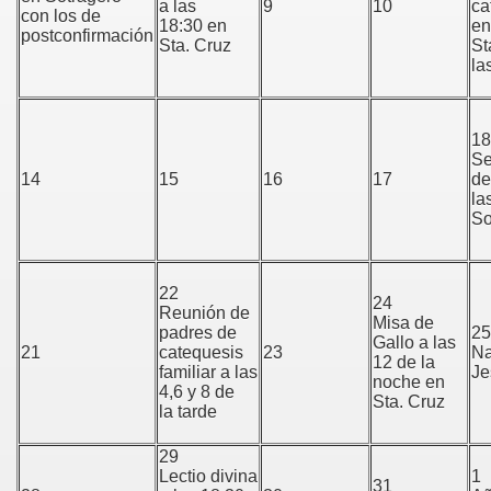
a las
9
10
ca
con los de
18:30 en
en
postconfirmación
Sta. Cruz
St
la
18
Se
14
15
16
17
de
la
So
22
24
Reunión de
Misa de
padres de
25
Gallo a las
21
catequesis
23
Na
12 de la
familiar a las
J
noche en
4,6 y 8 de
Sta. Cruz
la tarde
29
Lectio divina
1
31