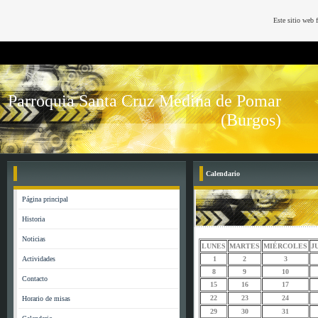
Este sitio web 
Parroquia Santa Cruz Medina de Pomar
(Burgos)
Calendario
Página principal
Historia
Noticias
LUNES
MARTES
MIÉRCOLES
J
Actividades
1
2
3
8
9
10
Contacto
15
16
17
22
23
24
Horario de misas
29
30
31