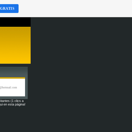
 GRATIS
ia@hotmail.com
itantes (1 clics a
ui en esta página!