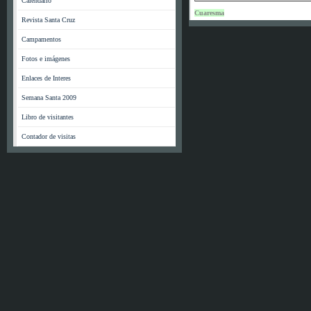
Calendario
Cuaresma
Revista Santa Cruz
Campamentos
Fotos e imágenes
Enlaces de Interes
Semana Santa 2009
Libro de visitantes
Contador de visitas