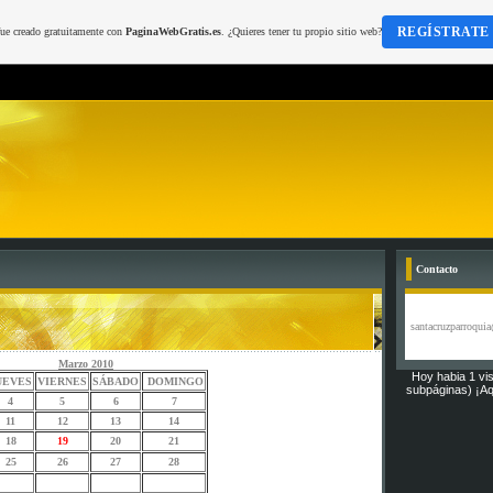
REGÍSTRATE
fue creado gratuitamente con
PaginaWebGratis.es
. ¿Quieres tener tu propio sitio web?
Contacto
santacruzparroqu
Marzo 2010
Hoy habia 1 vis
UEVES
VIERNES
SÁBADO
DOMINGO
subpáginas) ¡Aq
4
5
6
7
11
12
13
14
18
19
20
21
25
26
27
28