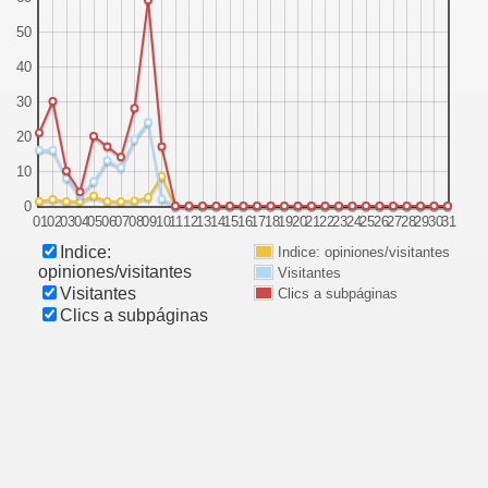
50
40
30
20
10
0
01
02
03
04
05
06
07
08
09
10
11
12
13
14
15
16
17
18
19
20
21
22
23
24
25
26
27
28
29
30
31
Indice:
Indice: opiniones/visitantes
opiniones/visitantes
Visitantes
Visitantes
Clics a subpáginas
Clics a subpáginas