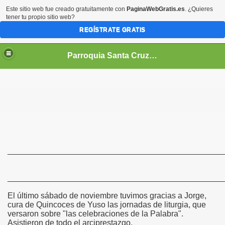
Este sitio web fue creado gratuitamente con
PaginaWebGratis.es
. ¿Quieres
tener tu propio sitio web?
REGÍSTRATE GRATIS
Parroquia Santa Cruz Medina de Pomar (Burgos)
________________________________________________
________________________________________________
El último sábado de noviembre tuvimos gracias a Jorge,
cura de Quincoces de Yuso las jornadas de liturgia, que
versaron sobre "las celebraciones de la Palabra".
Asistieron de todo el arciprestazgo.